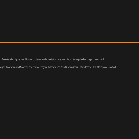
en. Die Genehmigung zur Nutzung dieser Website ist streng auf die Nutzungsbedingungen beschränkt.
igen Grafiken sind Marken oder eingetragene Marken im Besitz von Abdul Latif Jameel IPR Company Limited.