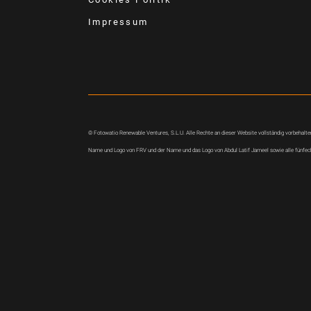
Impressum
© Fotowatio Renewable Ventures, S.L.U. Alle Rechte an dieser Website vollständig vorbehalt
Name und Logo von FRV und der Name und das Logo von Abdul Latif Jameel sowie alle fünfeck