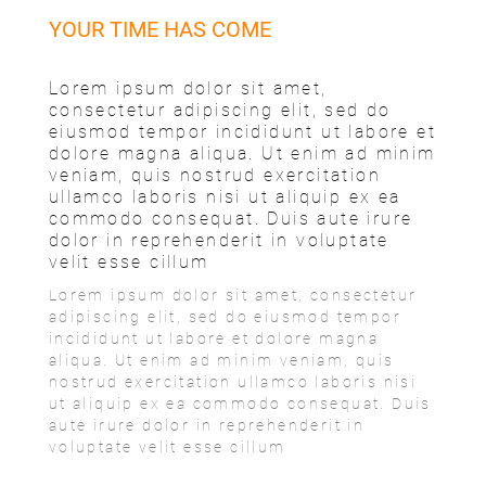
YOUR TIME HAS COME
Lorem ipsum dolor sit amet,
consectetur adipiscing elit, sed do
eiusmod tempor incididunt ut labore et
dolore magna aliqua. Ut enim ad minim
veniam, quis nostrud exercitation
ullamco laboris nisi ut aliquip ex ea
commodo consequat. Duis aute irure
dolor in reprehenderit in voluptate
velit esse cillum
Lorem ipsum dolor sit amet, consectetur
adipiscing elit, sed do eiusmod tempor
incididunt ut labore et dolore magna
aliqua. Ut enim ad minim veniam, quis
nostrud exercitation ullamco laboris nisi
ut aliquip ex ea commodo consequat. Duis
aute irure dolor in reprehenderit in
voluptate velit esse cillum