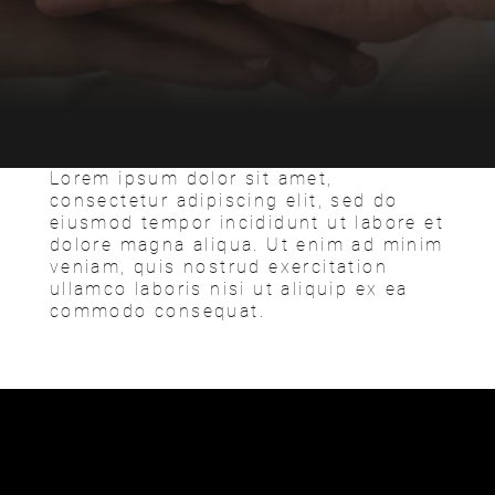
Landeigentümer
Kommune
Projekte
Lorem ipsum dolor sit amet,
consectetur adipiscing elit, sed do
eiusmod tempor incididunt ut labore et
Kontakt
dolore magna aliqua. Ut enim ad minim
veniam, quis nostrud exercitation
ullamco laboris nisi ut aliquip ex ea
Karriere
commodo consequat.
Aktuelles